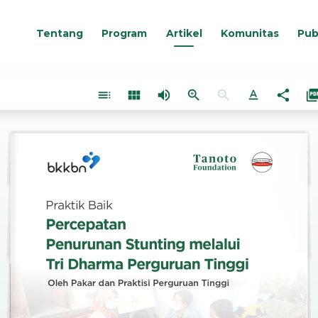
Tentang
Program
Artikel
Komunitas
Pub
toc
view_module
volume_up
zoom_in
zoom_out
text_format
share
picture_as_
Praktik Baik
Percepatan 
Penurunan Stunting melalui  
Tri Dharma Perguruan Tinggi
Oleh Pakar dan Praktisi Perguruan Tinggi