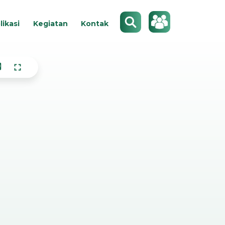
Search
likasi
Kegiatan
Kontak
pdf
fullscreen