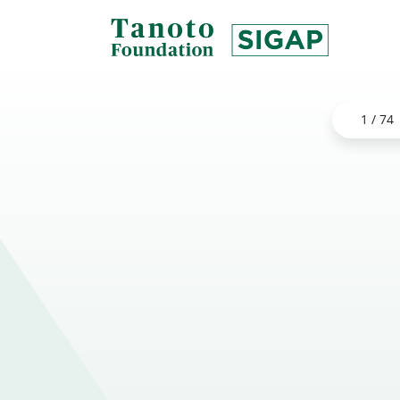
Lewati
ke
konten
SIGAP
|
1 / 74
Tanoto
Foundation