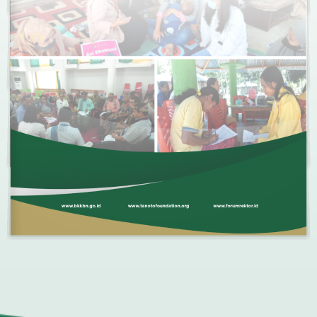
www.bkkbn.go.id 
www.tanotofoundation.org 
www.forumrektor.id