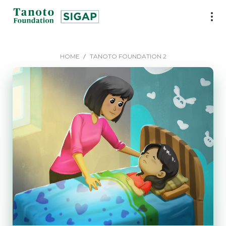
Lewati
ke
SIGAP
konten
|
Tanoto
HOME
TANOTO FOUNDATION 2
Foundation