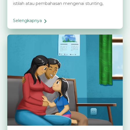
istilah atau pembahasan mengenai stunting,
Selengkapnya
9
Peran
Orang
Tua
untuk
Cegah
Stunting
Jangka
Panjang