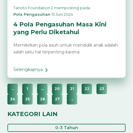
Tanoto Foundation 2
memposting pada
Pola Pengasuhan
15 Juni 2024
4 Pola Pengasuhan Masa Kini
yang Perlu Diketahui
Memikirkan pola asuh untuk mendidik anak adalah
salah satu hal terpenting karena
Selengkapnya
4
Pola
Pengasuhan
←
1
…
20
21
22
23
Masa
24
25
26
27
→
Kini
yang
KATEGORI LAIN
Perlu
Diketahui
0-3 Tahun