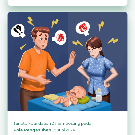
Eggshell
Parenting,
Bahaya
Bagi
Tumbuh
Kembang
Anak?
Tanoto Foundation 2
memposting pada
Pola Pengasuhan
25 Juni 2024