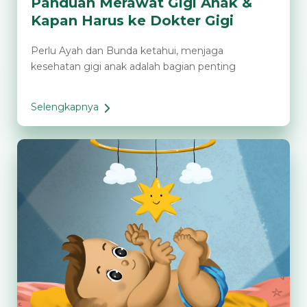
Panduan Merawat Gigi Anak &
Kapan Harus ke Dokter Gigi
Perlu Ayah dan Bunda ketahui, menjaga
kesehatan gigi anak adalah bagian penting
Selengkapnya
Panduan
Merawat
Gigi
Anak
&
Kapan
Harus
ke
Dokter
Gigi