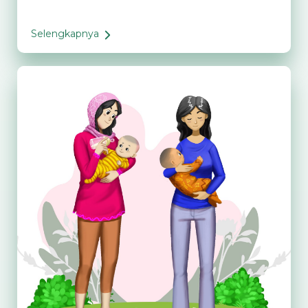
Selengkapnya
Mengenali
Apa
Itu
Wake
Windows
agar
Anak
Tidur
Lebih
Nyaman