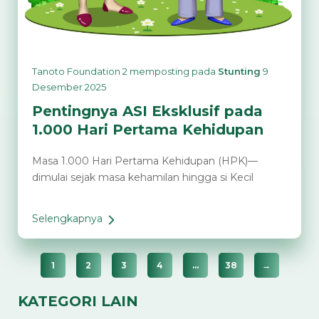
Tanoto Foundation 2
memposting pada
Stunting
9
Desember 2025
Pentingnya ASI Eksklusif pada
1.000 Hari Pertama Kehidupan
Masa 1.000 Hari Pertama Kehidupan (HPK)—
dimulai sejak masa kehamilan hingga si Kecil
Selengkapnya
Pentingnya
ASI
Eksklusif
1
2
3
4
…
38
→
pada
1.000
KATEGORI LAIN
Hari