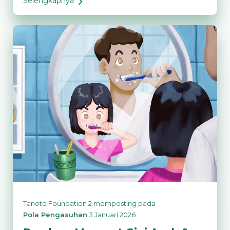
Selengkapnya
Si
Kecil
Lepas
Popok:
Ini
Tips
Potty
Training
yang
Tepat!
Tanoto Foundation 2
memposting pada
Pola Pengasuhan
3 Januari 2026