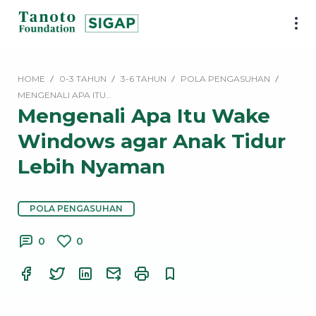
Lewati
ke
SIGAP
konten
|
Tanoto
HOME
0-3 TAHUN
3-6 TAHUN
POLA PENGASUHAN
Foundation
MENGENALI APA ITU…
Mengenali Apa Itu Wake
Windows agar Anak Tidur
Lebih Nyaman
POLA PENGASUHAN
0
0