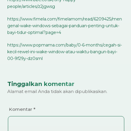
people/articles/z2jgwsg
https://www.fimela.com/fimelamom/read/6209425/men
genal-wake-windows-sebagai-panduan-penting-untuk-
bayi-tidur-optimal?page=4
https://www.popmama.com/baby/0-6-months/cegah-si-
kecil-rewel-ini-wake-window-atau-waktu-bangun-bayi-
00-9f29y-dz0sml
Tinggalkan komentar
Alamat email Anda tidak akan dipublikasikan.
Komentar
*