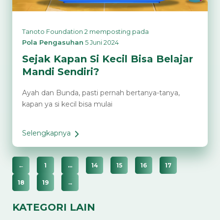
Tanoto Foundation 2
memposting pada
Pola Pengasuhan
5 Juni 2024
Sejak Kapan Si Kecil Bisa Belajar
Mandi Sendiri?
Ayah dan Bunda, pasti pernah bertanya-tanya,
kapan ya si kecil bisa mulai
Selengkapnya
Sejak
Kapan
Si
←
1
…
14
15
16
17
Kecil
18
19
→
Bisa
Belajar
KATEGORI LAIN
Mandi
Sendiri?