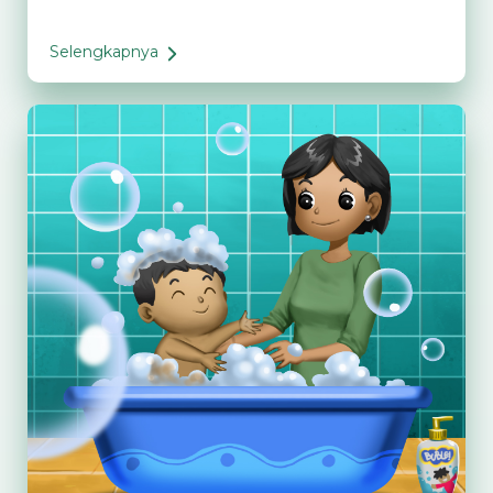
Selengkapnya
Mau
Liburan
Seru
dan
Hemat
Bersama
Anak?
Bisa
Kok!