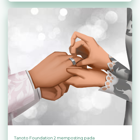
Hal
Ini
Sebelum
Ajari
Anak
Dua
Bahasa
Tanoto Foundation 2
memposting pada