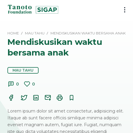
Lewati
ke
SIGAP
konten
|
Tanoto
HOME
MAU TAHU
MENDISKUSIKAN WAKTU BERSAMA ANAK
Foundation
Mendiskusikan waktu
bersama anak
MAU TAHU
0
0
Lorem ipsum dolor sit amet consectetur, adipisicing elit.
Itaque ab sunt facere officiis similique minima adipisci
eveniet magnam autem, fugiat iure. Fugiat, numquam
iste quo dicta voluptates necessitatibus eligendi