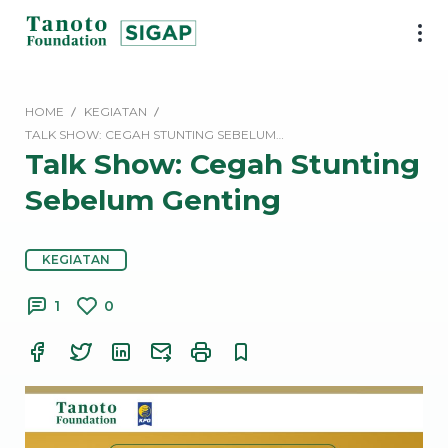
Lewati
ke
SIGAP
konten
|
Tanoto
HOME
KEGIATAN
Foundation
TALK SHOW: CEGAH STUNTING SEBELUM…
Talk Show: Cegah Stunting
Sebelum Genting
KEGIATAN
1
0