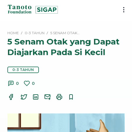
Lewati
ke
SIGAP
konten
|
Tanoto
HOME
0-3 TAHUN
5 SENAM OTAK…
Foundation
5 Senam Otak yang Dapat
Diajarkan Pada Si Kecil
0-3 TAHUN
0
0