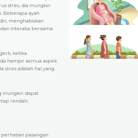
s stres, dia mungkin
. Beberapa ayah
iri, menghabiskan
ari interaksi bersama
rti, ketika
da hampir semua aspek
a stres adalah hal yang
ng mungkin dapat
etap rendah;
an perhatian pasangan