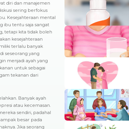
at diri dan manajemen
diskusi sering berfokus
bu. Kesejahteraan mental
g ibu tentu saja sangat
, tetapi kita tidak boleh
akan kesejahteraan
liki terlalu banyak
adi seseorang yang
in menjadi ayah yang
ekanan untuk sebagai
agam tekanan dari
elahkan. Banyak ayah
epresi atau kecemasan.
mereka sendiri, padahal
 dampak besar pada
aknya. Jika seorang