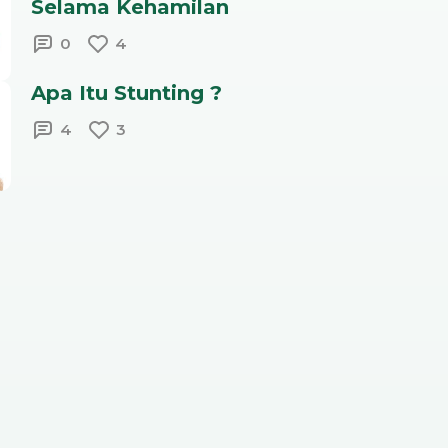
Selama Kehamilan
0
4
Apa Itu Stunting ?
4
3