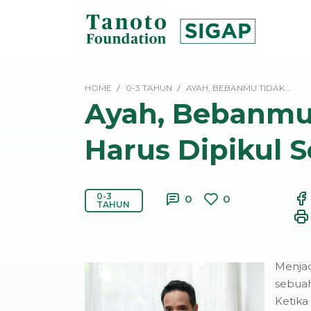
Lewati
ke
konten
SIGAP
|
HOME
0-3 TAHUN
AYAH, BEBANMU TIDAK…
Tanoto
Ayah, Bebanmu
Foundation
Harus Dipikul S
0-3
0
0
TAHUN
Menjad
sebuah
Ketika