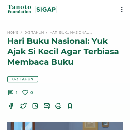
Lewati
ke
SIGAP
konten
|
Tanoto
HOME
0-3 TAHUN
HARI BUKU NASIONAL:…
Foundation
Hari Buku Nasional: Yuk
Ajak Si Kecil Agar Terbiasa
Membaca Buku
0-3 TAHUN
1
0