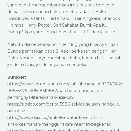
yang dapat mengembangkan imajinasinya terhadap
dunia. Rekomendasi buku tersebut adalah; Buku
Ensiklopedia Pintar Pertamaku: Luar Angkasa, Sherlock
Holmes, Harry Potter, Seri Sahabat Bumi: Apa itu
Energi? Apa yang Terjadi pada Laut kita?, dan lain-lain.
Nah, itu dia beberapa poin penting yang bisa Ayah dan
Bunda perhatikan pada Si Kecil berkaitan dengan Hari
Buku Nasional. Ayo membaca buku, karena buku adalah
jendela dunia, jendelanya para cendekia.
Sumber:
https://www.kompasiana.com/zahirahmahdiah9301/645b
90935479c305c86f9882/hari-buku-nasional-dan-
pentingnya-literasi-anak-usia-dini
https://siedoo.com/berita-5986-sekilas-sejarah-hari-buku-
nasional/
http://www.idai.or.id/artikel/seputar-kesehatan-
anak/keamanan-menggunakan-internet-bagi-anak