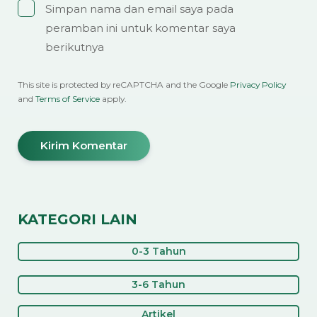
Simpan nama dan email saya pada
peramban ini untuk komentar saya
berikutnya
This site is protected by reCAPTCHA and the Google
Privacy Policy
and
Terms of Service
apply.
KATEGORI LAIN
0-3 Tahun
3-6 Tahun
Artikel