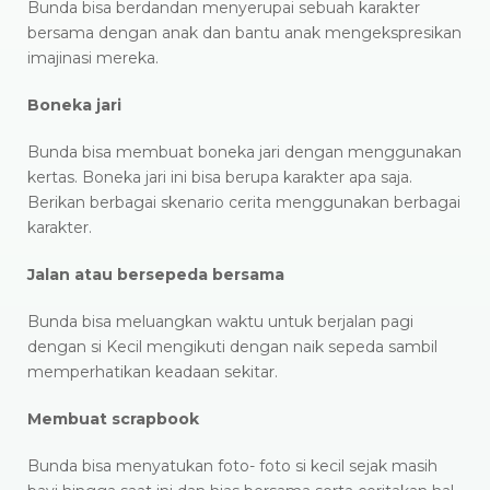
Bunda bisa berdandan menyerupai sebuah karakter
bersama dengan anak dan bantu anak mengekspresikan
imajinasi mereka.
Boneka jari
Bunda bisa membuat boneka jari dengan menggunakan
kertas. Boneka jari ini bisa berupa karakter apa saja.
Berikan berbagai skenario cerita menggunakan berbagai
karakter.
Jalan atau bersepeda bersama
Bunda bisa meluangkan waktu untuk berjalan pagi
dengan si Kecil mengikuti dengan naik sepeda sambil
memperhatikan keadaan sekitar.
Membuat scrapbook
Bunda bisa menyatukan foto- foto si kecil sejak masih