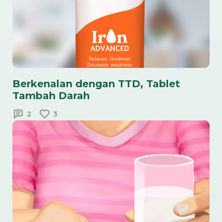
Berkenalan dengan TTD, Tablet
Tambah Darah
2
3