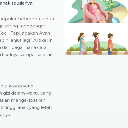
anak seusianya.
populer beberapa tahun
uga sering mendengar
ecil. Tapi, apakah Ayah
 lanjut lagi? Artikel ini
 dan bagaimana cara
tikelnya sampai selesai!
izi kronis yang
n gizi dalam waktu yang
p akan mengakibatkan
 tinggi anak yang lebih
ianya.