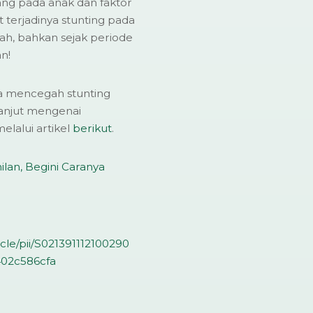
ulang pada anak dan faktor
t terjadinya stunting pada
gah, bahkan sejak periode
n!
ra mencegah stunting
lanjut mengenai
lalui artikel
berikut
.
lan, Begini Caranya
cle/pii/S021391112100290
402c586cfa