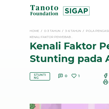
Lewati
ke
konten
SIGAP
|
HOME
0-3 TAHUN
3-6 TAHUN
POLA PENGAS
Tanoto
KENALI FAKTOR PENYEBAB…
Foundation
Kenali Faktor 
Stunting pada 
STUNTI
0
1
NG