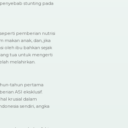
di penyebab stunting pada
seperti pemberian nutrisi
m makan anak, dan, jika
umsi oleh ibu bahkan sejak
rang tua untuk mengerti
elah melahirkan.
ahun-tahun pertama
rian ASI eksklusif.
hal krusial dalam
donesia sendiri, angka