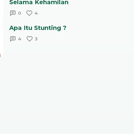
Selama Kehamilan
0
4
Apa Itu Stunting ?
4
3