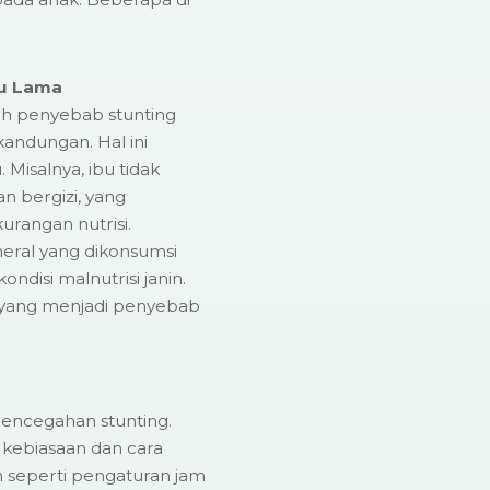
tu Lama
alah penyebab stunting
kandungan. Hal ini
 Misalnya, ibu tidak
n bergizi, yang
angan nutrisi.
neral yang dikonsumsi
disi malnutrisi janin.
ah yang menjadi penyebab
pencegahan stunting.
 kebiasaan dan cara
 seperti pengaturan jam