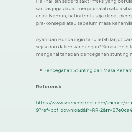
Hal-hal lain seperti sakit infeksi yang ber
sanitas juga dapat menjadi salah satu akiba
anak. Namun, hal ini tentu saja dapat dice
pra-konsepsi atau sebelum masa kehamila
Ayah dan Bunda ingin tahu lebih lanjut ca
sejak dari dalam kandungan? Simak lebih 
mengenai tahapan pencegahan stunting me
Pencegahan Stunting dari Masa Kehami
Referensi:
https://www.sciencedirect.com/science/arti
9?ref=pdf_download&fr=RR-2&rr=87e0ca