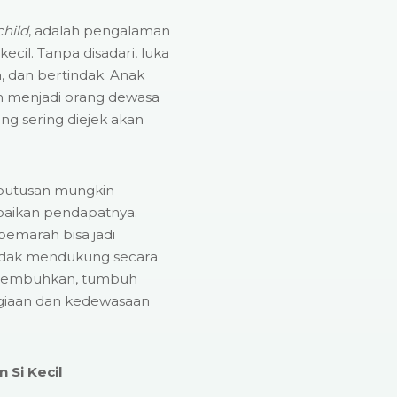
child
, adalah pengalaman
ecil. Tanpa disadari, luka
, dan bertindak. Anak
 menjadi orang dewasa
ang sering diejek akan
.
eputusan mungkin
abaikan pendapatnya.
pemarah bisa jadi
idak mendukung secara
 disembuhkan, tumbuh
giaan dan kedewasaan
 Si Kecil