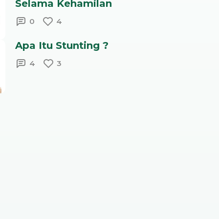
Selama Kehamilan
0
4
Apa Itu Stunting ?
4
3