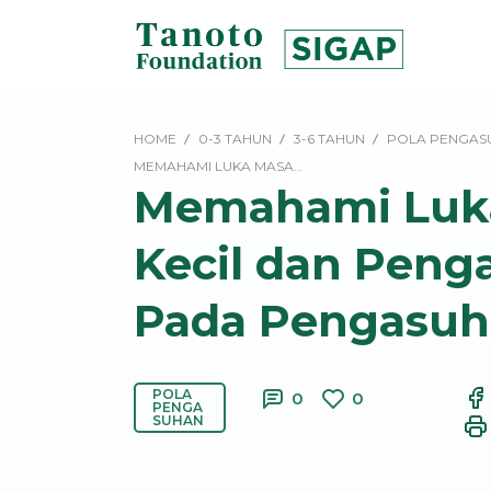
Lewati
ke
konten
SIGAP
|
HOME
0-3 TAHUN
3-6 TAHUN
POLA PENGAS
Tanoto
MEMAHAMI LUKA MASA…
Foundation
Memahami Luk
Kecil dan Peng
Pada Pengasu
POLA
0
0
PENGA
SUHAN