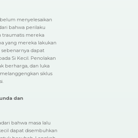
ng belum menyelesaikan
dari bahwa perilaku
 traumatis mereka
pa yang mereka lakukan
pi sebenarnya dapat
da Si Kecil. Penolakan
k berharga, dan luka
 melanggengkan siklus
i.
Bunda dan
adari bahwa masa lalu
 kecil dapat disembuhkan