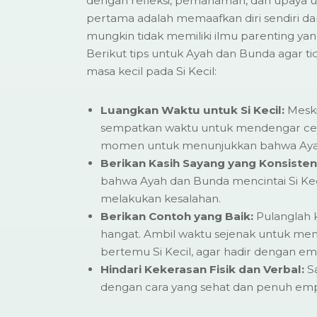
dengan refleksi, pemahaman, dan upaya 
pertama adalah memaafkan diri sendiri da
mungkin tidak memiliki ilmu parenting yang
Berikut tips untuk Ayah dan Bunda agar t
masa kecil pada Si Kecil:
Luangkan Waktu untuk Si Kecil:
Meski
sempatkan waktu untuk mendengar cerita
momen untuk menunjukkan bahwa Ayah
Berikan Kasih Sayang yang Konsisten
bahwa Ayah dan Bunda mencintai Si Keci
melakukan kesalahan.
Berikan Contoh yang Baik:
Pulanglah 
hangat. Ambil waktu sejenak untuk me
bertemu Si Kecil, agar hadir dengan emos
Hindari Kekerasan Fisik dan Verbal:
S
dengan cara yang sehat dan penuh emp