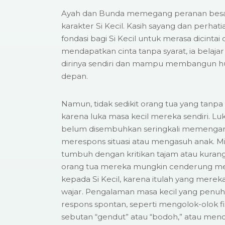
Ayah dan Bunda memegang peranan bes
karakter Si Kecil. Kasih sayang dan perhat
fondasi bagi Si Kecil untuk merasa dicintai 
mendapatkan cinta tanpa syarat, ia belaj
dirinya sendiri dan mampu membangun h
depan.
Namun, tidak sedikit orang tua yang tanpa 
karena luka masa kecil mereka sendiri. Lu
belum disembuhkan seringkali memengaru
merespons situasi atau mengasuh anak. Mi
tumbuh dengan kritikan tajam atau kuran
orang tua mereka mungkin cenderung me
kepada Si Kecil, karena itulah yang merek
wajar. Pengalaman masa kecil yang penuh
respons spontan, seperti mengolok-olok fis
sebutan “gendut” atau “bodoh,” atau men