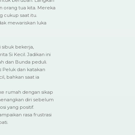
untuk berubah. Langkah
n orang tua kita. Mereka
 cukup saat itu.
idak mewariskan luka
 sibuk bekerja,
 Si Kecil. Jadikan ini
 dan Bunda peduli.
:
Peluk dan katakan
l, bahkan saat ia
ke rumah dengan sikap
nenangkan diri sebelum
i yang positif.
ampaikan rasa frustrasi
ati.