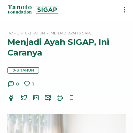
Lewati
ke
SIGAP
konten
|
Tanoto
HOME
0-3 TAHUN
MENJADI AYAH SIGAP,…
Foundation
Menjadi Ayah SIGAP, Ini
Caranya
0-3 TAHUN
0
1