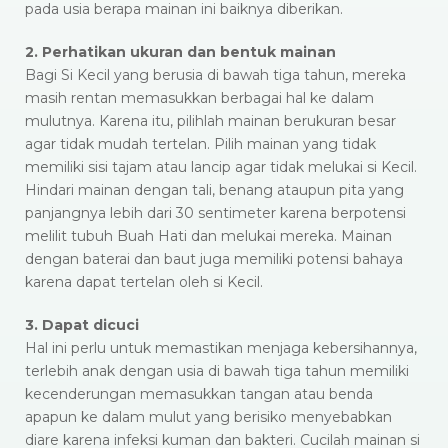
pada usia berapa mainan ini baiknya diberikan.
2. Perhatikan ukuran dan bentuk mainan
Bagi Si Kecil yang berusia di bawah tiga tahun, mereka
masih rentan memasukkan berbagai hal ke dalam
mulutnya. Karena itu, pilihlah mainan berukuran besar
agar tidak mudah tertelan. Pilih mainan yang tidak
memiliki sisi tajam atau lancip agar tidak melukai si Kecil.
Hindari mainan dengan tali, benang ataupun pita yang
panjangnya lebih dari 30 sentimeter karena berpotensi
melilit tubuh Buah Hati dan melukai mereka. Mainan
dengan baterai dan baut juga memiliki potensi bahaya
karena dapat tertelan oleh si Kecil.
3. Dapat dicuci
Hal ini perlu untuk memastikan menjaga kebersihannya,
terlebih anak dengan usia di bawah tiga tahun memiliki
kecenderungan memasukkan tangan atau benda
apapun ke dalam mulut yang berisiko menyebabkan
diare karena infeksi kuman dan bakteri. Cucilah mainan si