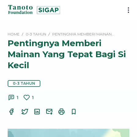
Lewati
ke
SIGAP
konten
|
Tanoto
HOME
0-3 TAHUN
PENTINGNYA MEMBERI MAINAN…
Foundation
Pentingnya Memberi
Mainan Yang Tepat Bagi Si
Kecil
0-3 TAHUN
1
1