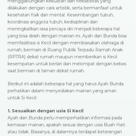
menggabungkan kekuatan dan fleksibilitas yang
dilakukan dengan cara artistik, serta bermanfaat untuk
kesehatan fisik dan mental. Keseimbangan tubuh,
koordinasi anggota tubuh, kedisiplinan dan
meningkatkan rasa percaya diri menjadi beberapa hal
yang bisa diraih dengan mainan ini. Ayah dan Bunda bisa
memfasilitasi si Kecil dengan membiasakan olahraga di
rumah, bermain di Ruang Publik Terpadu Ramah Anak
(RPTRA) dekat rumah maupun memberikan si Kecil
kesempatan untuk berlari dan melompat dengan bebas
saat bermain di taman dekat rumah.
Berikut ini adalah beberapa hal yang harus Ayah Bunda
perhatikan dalam menyediakan mainan yang aman
untuk Si Kecil:
1. Sesuaikan dengan usia Si Kecil
Ayah dan Bunda perlu memperhatikan informasi pada
kemasan mainan, apakah sesuai dengan usia Buah Hati
atau tidak. Biasanya, di dalamnya terdapat keterangan