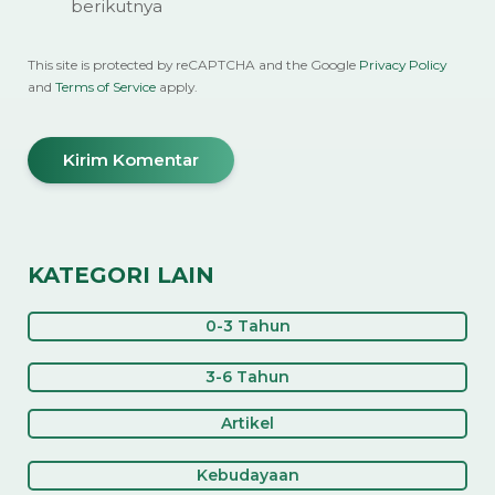
berikutnya
This site is protected by reCAPTCHA and the Google
Privacy Policy
and
Terms of Service
apply.
KATEGORI LAIN
0-3 Tahun
3-6 Tahun
Artikel
Kebudayaan