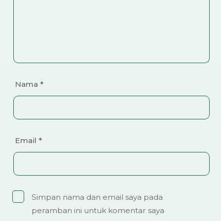
Nama
*
Email
*
Simpan nama dan email saya pada
peramban ini untuk komentar saya