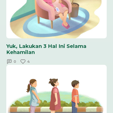
Yuk, Lakukan 3 Hal Ini Selama
Kehamilan
0
4