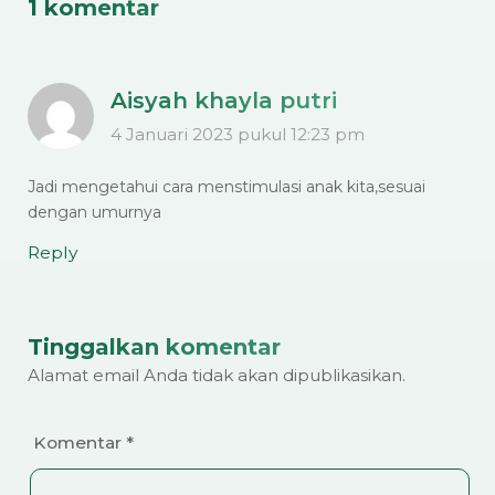
1 komentar
Aisyah khayla putri
4 Januari 2023 pukul 12:23 pm
Jadi mengetahui cara menstimulasi anak kita,sesuai
dengan umurnya
Reply
Tinggalkan komentar
Alamat email Anda tidak akan dipublikasikan.
Komentar
*