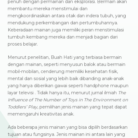
penuh dengan permainan dan eksplorasi. Bermain akan
membantu mereka menstimulai dan
mengkoordinasikan antara otak dan indera tubuh, yang
mendukung perkembangan dan pertumbuhannya.
Keberadaan mainan juga memiliki peran menstimulasi
tumbuh kembang mereka dan menjadi bagian dari
proses belajar.
Menurut penelitian, Buah Hati yang terbiasa bermain
dengan mainan, seperti menyusun balok atau bermain
mobil-mobilan, cenderung memiliki kesehatan fisik,
mental dan sosial yang lebih baik dibanding anak-anak
yang hanya diberikan gawai seperti handphone maupun
layar televisi . Tidak hanya itu, menurut jurnal ilmiah
The
Influence of The Number of Toys in The Environment on
Toddlers’ Play
, pemilihan jenis mainan yang tepat dapat
memengaruhi kreativitas anak.
Ada beberapa jenis mainan yang bisa dipilih berdasarkan
tujuan atau fungsinya. Jenis mainan ini antara lain yang