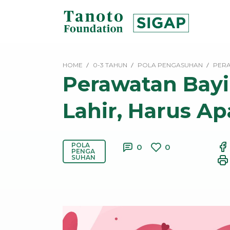
Lewati
ke
konten
SIGAP
|
HOME
0-3 TAHUN
POLA PENGASUHAN
PERA
Tanoto
Perawatan Bayi
Foundation
Lahir, Harus Ap
POLA
0
0
PENGA
SUHAN