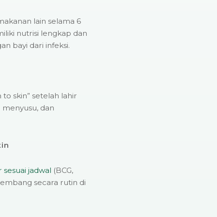
 makanan lain selama 6
liki nutrisi lengkap dan
 bayi dari infeksi.
to skin” setelah lahir
r menyusu, dan
tin
r sesuai jadwal
(BCG,
kembang secara rutin di