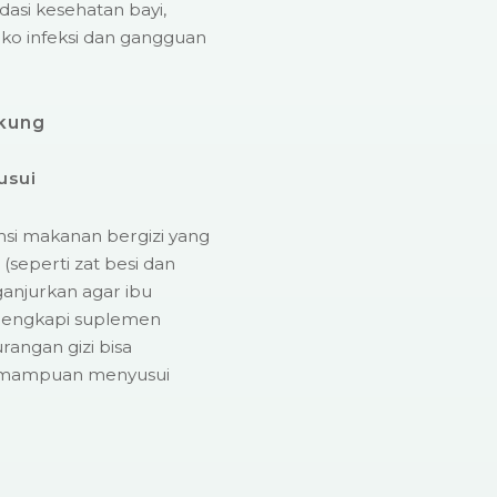
asi kesehatan bayi,
iko infeksi dan gangguan
ukung
usui
si makanan bergizi yang
(seperti zat besi dan
anjurkan agar ibu
engkapi suplemen
rangan gizi bisa
emampuan menyusui