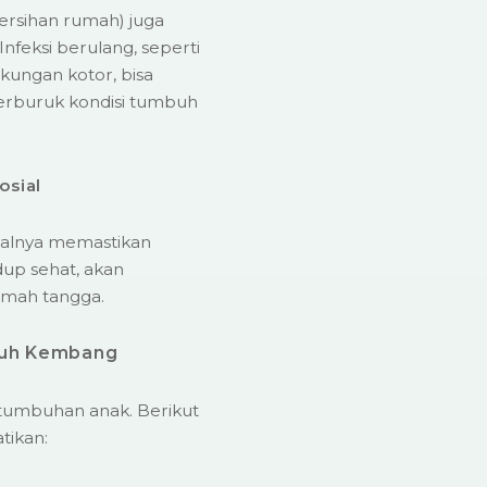
ebersihan rumah) juga
nfeksi berulang, seperti
gkungan kotor, bisa
rburuk kondisi tumbuh
osial
isalnya memastikan
idup sehat, akan
umah tangga.
buh Kembang
tumbuhan anak. Berikut
tikan: