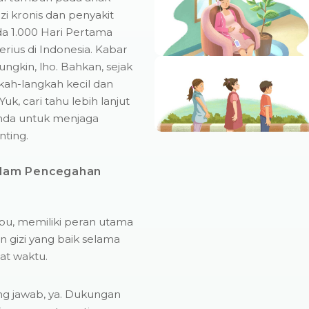
zi kronis dan penyakit
da 1.000 Hari Pertama
ius di Indonesia. Kabar
ngkin, lho. Bahkan, sejak
gkah-langkah kecil dan
, cari tahu lebih lanjut
unda untuk menjaga
ting.
dalam Pencegahan
bu, memiliki peran utama
 gizi yang baik selama
at waktu.
g jawab, ya. Dukungan