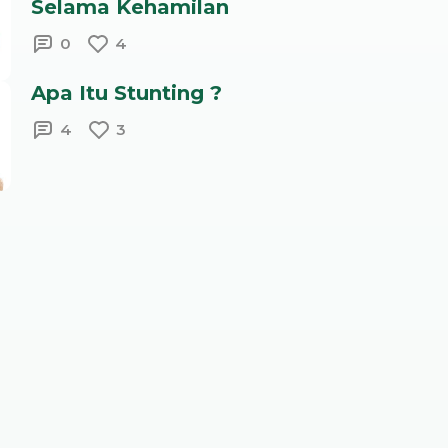
Selama Kehamilan
0
4
Apa Itu Stunting ?
4
3