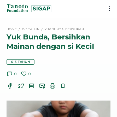
Lewati
ke
SIGAP
konten
|
Tanoto
HOME
0-3 TAHUN
YUK BUNDA, BERSIHKAN…
Foundation
Yuk Bunda, Bersihkan
Mainan dengan si Kecil
0-3 TAHUN
0
0