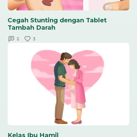
Cegah Stunting dengan Tablet
Tambah Darah
2
3
Kelas Ibu Hamil