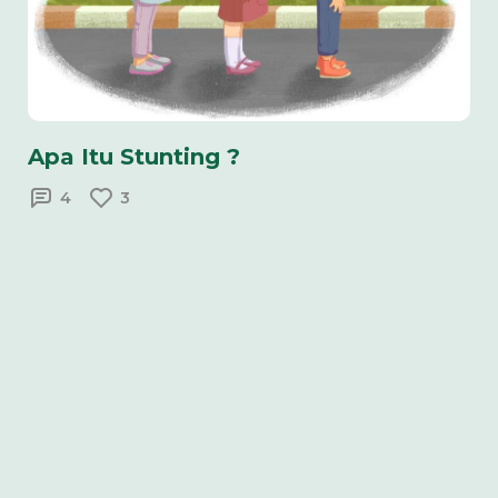
Apa Itu Stunting ?
4
3