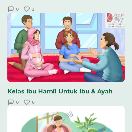
0
2
Kelas Ibu Hamil Untuk Ibu & Ayah
0
6