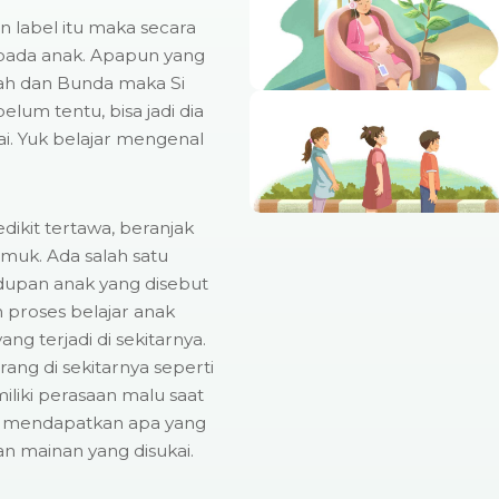
 label itu maka secara
 pada anak. Apapun yang
Ayah dan Bunda maka Si
elum tentu, bisa jadi dia
lai. Yuk belajar mengenal
dikit tertawa, beranjak
muk. Ada salah satu
dupan anak yang disebut
 proses belajar anak
g terjadi di sekitarnya.
ang di sekitarnya seperti
liki perasaan malu saat
dak mendapatkan apa yang
 mainan yang disukai.