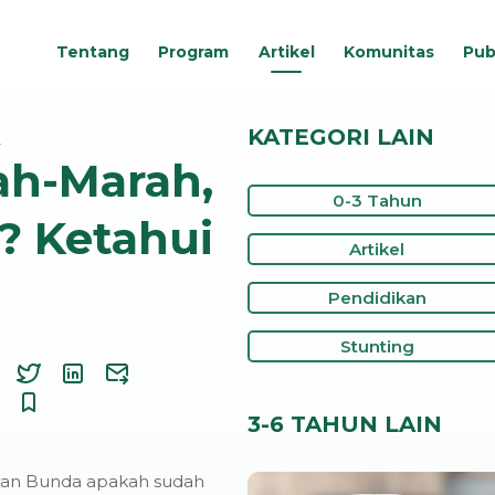
Tentang
Program
Artikel
Komunitas
Pub
KATEGORI LAIN
…
ah-Marah,
0-3 Tahun
? Ketahui
Artikel
Pendidikan
Stunting
3-6 TAHUN LAIN
dan Bunda apakah sudah