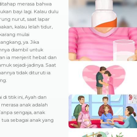
ditahap merasa bahwa
ukan bayi lagi. Kalau dulu
ung nurut, saat lapar
kan, kalau lelah tidur,
karang mulai
gkang, ya. Jika
nya diambil untuk
an ia menjerit hebat dan
uk sejadi-jadinya. Saat
annya tidak dituruti ia
ng.
di titik ini, Ayah dan
 merasa anak adalah
 Tanpa sengaja, anak
ng tua sebagai anak yang