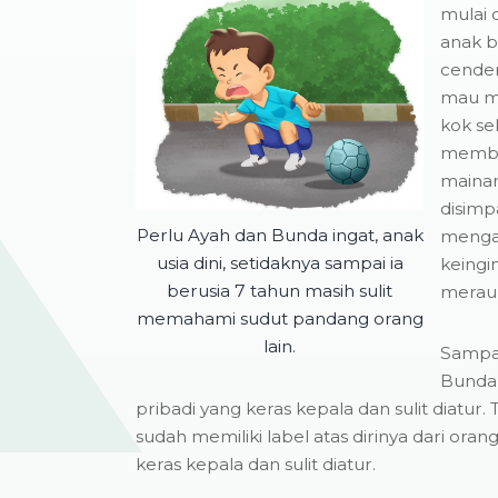
mulai 
anak b
cender
mau ma
kok se
memban
mainan
disimp
Perlu Ayah dan Bunda ingat, anak
mengam
usia dini, setidaknya sampai ia
keingin
berusia 7 tahun masih sulit
merau
memahami sudut pandang orang
lain.
Sampai 
Bunda
pribadi yang keras kepala dan sulit diatur.
sudah memiliki label atas dirinya dari ora
keras kepala dan sulit diatur.