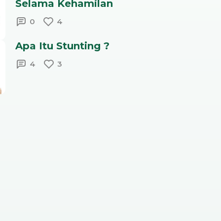
Selama Kehamilan
0
4
Apa Itu Stunting ?
4
3