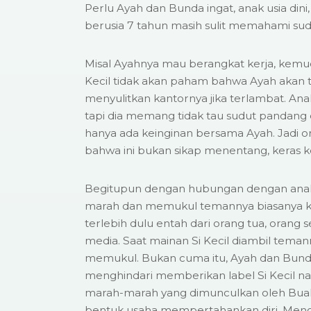
Perlu Ayah dan Bunda ingat, anak usia dini,
berusia 7 tahun masih sulit memahami sud
Misal Ayahnya mau berangkat kerja, kemudi
Kecil tidak akan paham bahwa Ayah akan 
menyulitkan kantornya jika terlambat. An
tapi dia memang tidak tau sudut pandang or
hanya ada keinginan bersama Ayah. Jadi o
bahwa ini bukan sikap menentang, keras ke
Begitupun dengan hubungan dengan anak 
marah dan memukul temannya biasanya ka
terlebih dulu entah dari orang tua, orang 
media. Saat mainan Si Kecil diambil teman
memukul. Bukan cuma itu, Ayah dan Bund
menghindari memberikan label Si Kecil nak
marah-marah yang dimunculkan oleh Bua
bentuk usaha mempertahankan diri. Mengi