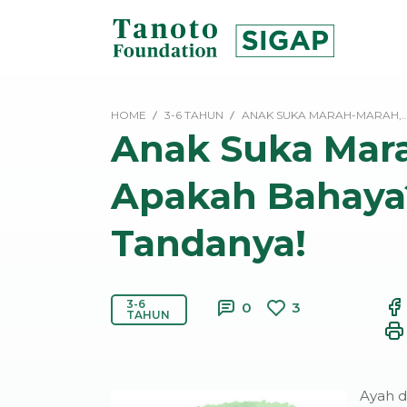
Lewati
ke
konten
SIGAP
|
HOME
3-6 TAHUN
ANAK SUKA MARAH-MARAH,
Tanoto
Anak Suka Mar
Foundation
Apakah Bahaya
Tandanya!
3-6
0
3
TAHUN
Ayah 