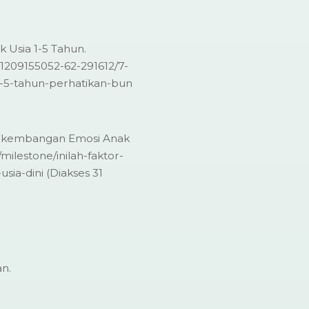
Usia 1-5 Tahun.
1209155052-62-291612/7-
-5-tahun-perhatikan-bun
erkembangan Emosi Anak
milestone/inilah-faktor-
a-dini (Diakses 31
an.