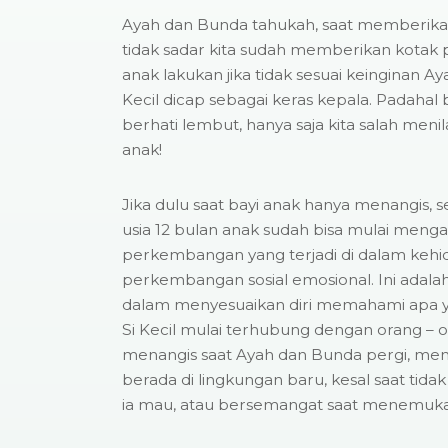
Ayah dan Bunda tahukah, saat memberikan
tidak sadar kita sudah memberikan kotak
anak lakukan jika tidak sesuai keinginan 
Kecil dicap sebagai keras kepala. Padahal b
berhati lembut, hanya saja kita salah meni
anak!
Jika dulu saat bayi anak hanya menangis, se
usia 12 bulan anak sudah bisa mulai menga
perkembangan yang terjadi di dalam kehi
perkembangan sosial emosional. Ini adalah
dalam menyesuaikan diri memahami apa yan
Si Kecil mulai terhubung dengan orang – or
menangis saat Ayah dan Bunda pergi, memi
berada di lingkungan baru, kesal saat ti
ia mau, atau bersemangat saat menemukan