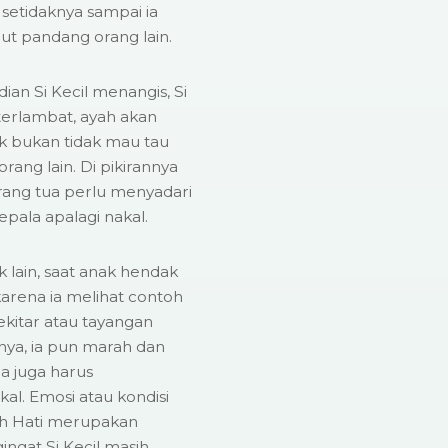
 setidaknya sampai ia
ut pandang orang lain.
an Si Kecil menangis, Si
terlambat, ayah akan
ak bukan tidak mau tau
ang lain. Di pikirannya
rang tua perlu menyadari
pala apalagi nakal.
lain, saat anak hendak
rena ia melihat contoh
sekitar atau tayangan
nya, ia pun marah dan
a juga harus
al. Emosi atau kondisi
h Hati merupakan
ngat Si Kecil masih