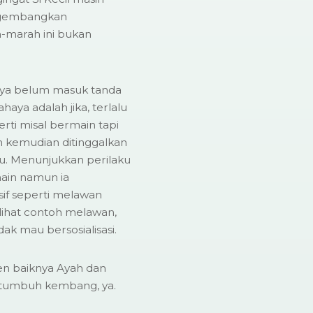
ngembangkan
marah ini bukan
lnya belum masuk tanda
aya adalah jika, terlalu
rti misal bermain tapi
n kemudian ditinggalkan
itu. Menunjukkan perilaku
ain namun ia
if seperti melawan
lihat contoh melawan,
ak mau bersosialisasi.
ten baiknya Ayah dan
 tumbuh kembang, ya.