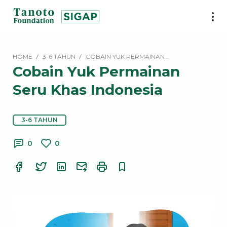
Lewati
ke
SIGAP
konten
|
Tanoto
HOME
3-6 TAHUN
COBAIN YUK PERMAINAN…
Foundation
Cobain Yuk Permainan
Seru Khas Indonesia
3-6 TAHUN
0
0