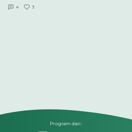
4
3
Program dari :