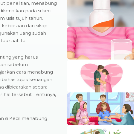
ut penelitian, menabung
dikenalkan pada si kecil
m usia tujuh tahun,
 kebiasaan dan sikap
unakan uang sudah
uk saat itu.
nting yang harus
kan sebelum
jarkan cara menabung
bahas topik keuangan
sa dibicarakan secara
 hal tersebut. Tentunya,
an si Kecil menabung