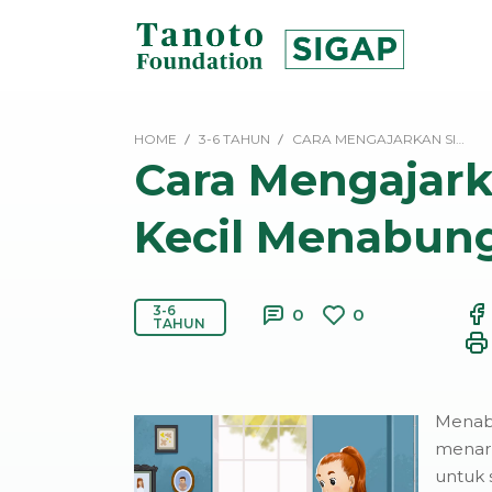
Lewati
ke
konten
SIGAP
|
HOME
3-6 TAHUN
CARA MENGAJARKAN SI…
Tanoto
Cara Mengajark
Foundation
Kecil Menabun
3-6
0
0
TAHUN
Menab
menari
untuk s