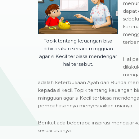
menur
dapat 
sebelu
karena
mengg
Topik tentang keuangan bisa
terbent
dibicarakan secara mingguan
agar si Kecil terbiasa mendengar
Hal pe
hal tersebut.
dilaku
menga
adalah keterbukaan Ayah dan Bunda mem
kepada si kecil. Topik tentang keuangan bi
mingguan agar si Kecil terbiasa mendengar
pembahasannya menyesuaikan usianya.
Berikut ada beberapa inspirasi mengajark
sesuai usianya: