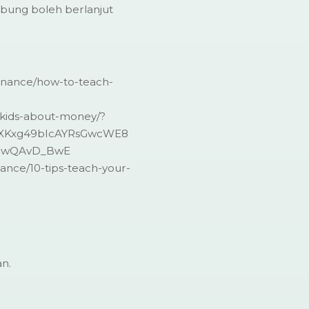
bung boleh berlanjut
finance/how-to-teach-
-kids-about-money/?
yXKxg49bIcAYRsGwcWE8
UjwQAvD_BwE
ance/10-tips-teach-your-
an.