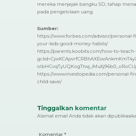
mereka menjejak bangku SD, tahap mena
pada pengelolaan uang.
Sumber:
https://www.forbes.com/advisor/personal-
your-kids-good-money-habits/
https://parents.koobits.com/how-to-teach
gclid=CjwKCAjwrfCRBhAXEiwAnkmKmT4
oIbHCvqTyUQKogTtwj_iMuXj96b0_oRoC
https://www.investopedia.com/personal-fin
child-save/
Tinggalkan komentar
Alamat email Anda tidak akan dipublikasik
Komentar
*