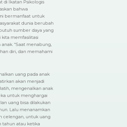
 di Ikatan Psikologis
elaskan bahwa
ni bermanfaat untuk
asyarakat dunia berubah
a butuh sumber daya yang
ita memfasilitasi
 anak. “Saat menabung,
ahan diri, dan memahami
alkan uang pada anak
atirkan akan menjadi
Ratih, mengenalkan anak
reka untuk menghargai
lan uang bisa dilakukan
tahun. Lalu menanamkan
 celengan, untuk uang
 tahun atau ketika