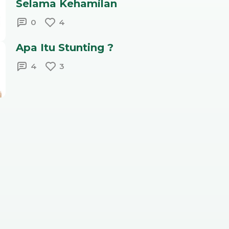
Selama Kehamilan
0
4
Apa Itu Stunting ?
4
3