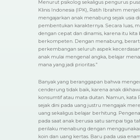
Menurut psikolog sekaligus pengurus pusat
Klinis Indonesia (IPK), Ratih Ibrahim menj
mengajarkan anak menabung sejak usia di
pembentukan karakternya. Secara luas, m
dengan cepat dan dinamis, karena itu kit
berkompeten. Dengan menabung, berarti k
perkembangan seluruh aspek kecerdasan
anak mulai mengenal angka, belajar men
mana yang jadi prioritas.”
Banyak yang beranggapan bahwa mengen
cenderung tidak baik, karena anak dikhaw
konsumtif atau mata duitan. Namun, kata 
sejak dini pada uang justru mengajak me
uang sekaligus belajar berhitung. Pengena
pada saat anak berusia satu sampai tiga 
perilaku menabung dengan menggunakan
koin dan uang kertas. Baru pada usia enam