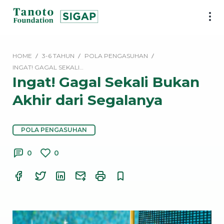
Lewati
ke
SIGAP
konten
|
Tanoto
HOME
3-6 TAHUN
POLA PENGASUHAN
Foundation
INGAT! GAGAL SEKALI…
Ingat! Gagal Sekali Bukan
Akhir dari Segalanya
POLA PENGASUHAN
0
0