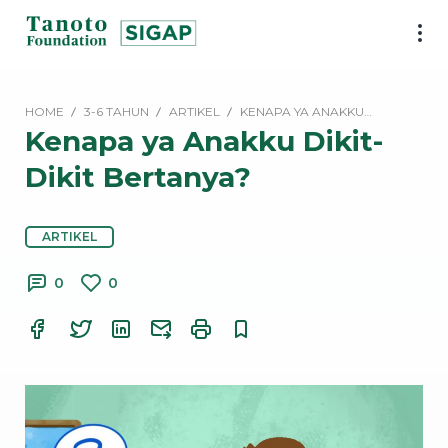
Lewati
ke
SIGAP
konten
|
Tanoto
HOME
3-6 TAHUN
ARTIKEL
KENAPA YA ANAKKU…
Foundation
Kenapa ya Anakku Dikit-
Dikit Bertanya?
ARTIKEL
0
0