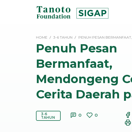
Lewati
ke
konten
SIGAP
|
HOME
3-6 TAHUN
PENUH PESAN BERMANFAAT
Tanoto
Penuh Pesan
Foundation
Bermanfaat,
Mendongeng Ce
Cerita Daerah 
3-6
0
0
TAHUN