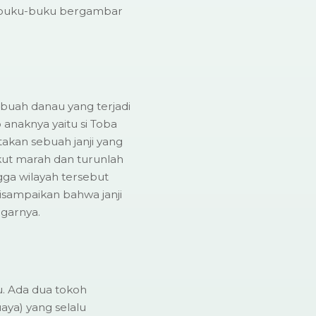
am buku-buku bergambar
Sebuah danau yang terjadi
anaknya yaitu si Toba
kan sebuah janji yang
ikut marah dan turunlah
ga wilayah tersebut
isampaikan bahwa janji
ggarnya.
u. Ada dua tokoh
uaya) yang selalu