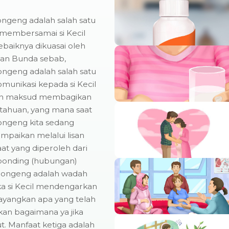
geng adalah salah satu
membersamai si Kecil
ebaiknya dikuasai oleh
an Bunda sebab,
geng adalah salah satu
omunikasi kepada si Kecil
n maksud membagikan
ahuan, yang mana saat
ngeng kita sedang
paikan melalui lisan
t yang diperoleh dari
onding (hubungan)
u, dongeng adalah wadah
tika si Kecil mendengarkan
yangkan apa yang telah
akan bagaimana ya jika
t. Manfaat ketiga adalah