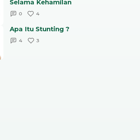
Selama Kehamilan
0
4
Apa Itu Stunting ?
4
3