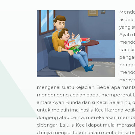
Mendon
aspek 
yang s
Ayah d
mendon
cara k
denga
penget
mendo
menyam
mengenai suatu kejadian. Beberapa manfaa
mendongeng adalah dapat mempererat b
antara Ayah Bunda dan si Kecil. Selain it
untuk melatih imajinasi si Kecil karena ke
dongeng atau cerita, mereka akan memba
didengar. Lalu, si Kecil dapat mulai meras
dirinya menjadi tokoh dalam cerita tersebu