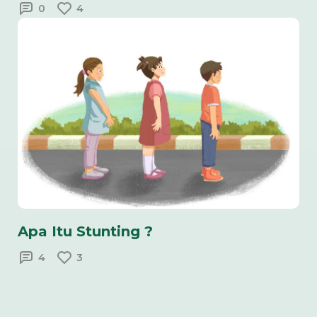
0
4
Apa Itu Stunting ?
4
3