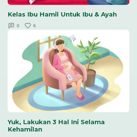
Kelas Ibu Hamil Untuk Ibu & Ayah
0
6
Yuk, Lakukan 3 Hal Ini Selama
Kehamilan