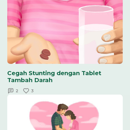
Cegah Stunting dengan Tablet
Tambah Darah
2
3