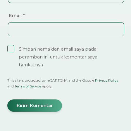
Email
*
Simpan nama dan email saya pada
peramban ini untuk komentar saya
berikutnya
This site is protected by reCAPTCHA and the Google
Privacy Policy
and
Terms of Service
apply.