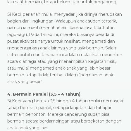
lain saat bermain, tetapi belum siap untuk bergabung.
Si Kecil perlahan mulai menyadari jika dirinya merupakan
bagian dari lingkungan. Walaupun anak sudah tertarik,
namun ia masih menahan diri, karena rasa takut atau
ragu-ragu. Pada tahap ini, mereka biasanya berada di
pusat aktivitas hanya untuk melihat, mengamati dan
mendengarkan anak lainnya yang asik bermain. Salah
satu contoh dari tahapan ini adalah mulai ikut menonton
acara olahraga atau yang menampilkan kegiatan fisik,
atau mulai mengamati anak-anak yang lebih besar
bermain tetapi tidak terlibat dalam “permainan anak-
anak yang besar”.
4. Bermain Paralel (3,5 – 4 tahun)
Si Kecil yang berusia 3,5 hingga 4 tahun mulai memasuki
tahap bermain paralel, sebagai lanjutan dari tahapan
bermain penonton. Mereka cenderung sudah bisa
bermain secara berdampingan atau berdekatan dengan
anak-anak yang lain.