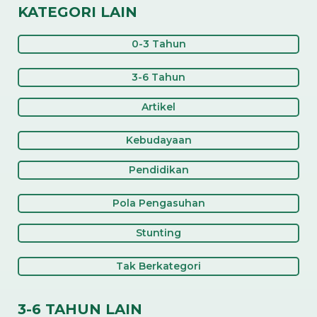
KATEGORI LAIN
0-3 Tahun
3-6 Tahun
Artikel
Kebudayaan
Pendidikan
Pola Pengasuhan
Stunting
Tak Berkategori
3-6 TAHUN LAIN