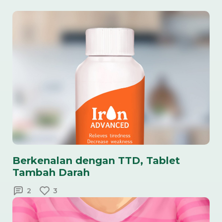
Berkenalan dengan TTD, Tablet
Tambah Darah
2
3