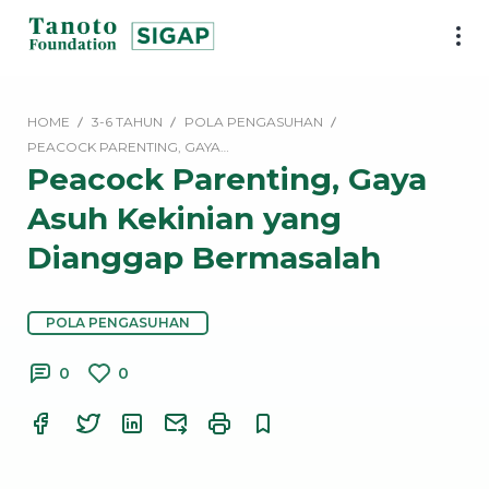
Lewati
ke
SIGAP
konten
|
Tanoto
HOME
3-6 TAHUN
POLA PENGASUHAN
Foundation
PEACOCK PARENTING, GAYA…
Peacock Parenting, Gaya
Asuh Kekinian yang
Dianggap Bermasalah
POLA PENGASUHAN
0
0