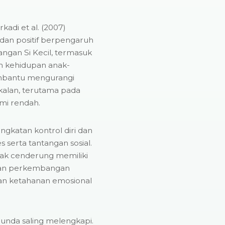
kadi et al. (2007)
 dan positif berpengaruh
gan Si Kecil, termasuk
am kehidupan anak-
mbantu mengurangi
akalan, terutama pada
omi rendah.
ngkatan kontrol diri dan
erta tantangan sosial.
nak cenderung memiliki
ukkan perkembangan
an ketahanan emosional
unda saling melengkapi.