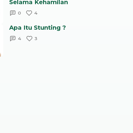
Selama Kehamilan
0
4
Apa Itu Stunting ?
4
3