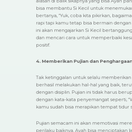
alasan di balik sikapnya yang bisa Ayah pa
bisa membantu Si Kecil untuk menemukan
bertanya, “Yuk, coba kita pikirkan, bagai
rapi tapi kamu tetap bisa bermain dengan
ini akan mengajarkan Si Kecil bertanggun
dan mencari cara untuk memperbaiki kes
positif.
4. Memberikan Pujian dan Penghargaa
Tak ketinggalan untuk selalu memberikan pu
berhasil melakukan hal-hal yang baik, ter
dengan disiplin. Pujian ini tidak harus ber
dengan kata-kata penyemangat seperti, “
kamu sudah bisa merapikan tempat tidur se
Pujian semacam ini akan memotivasi mere
perilaku baiknya. Ayah bisa menciptakan 