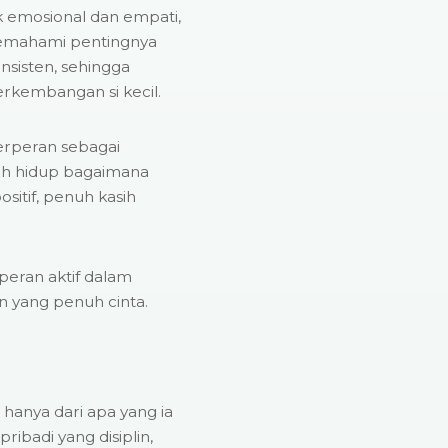
k emosional dan empati,
emahami pentingnya
nsisten, sehingga
erkembangan si kecil.
berperan sebagai
toh hidup bagaimana
ositif, penuh kasih
peran aktif dalam
n yang penuh cinta.
n hanya dari apa yang ia
ribadi yang disiplin,