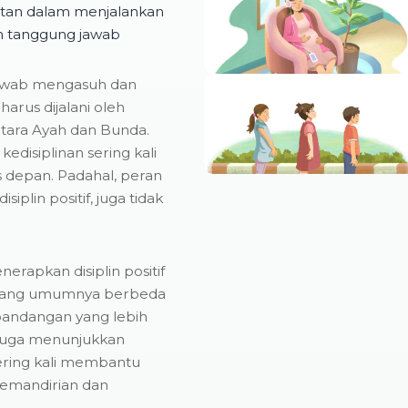
utan dalam menjalankan
h tanggung jawab
jawab mengasuh dan
arus dijalani oleh
tara Ayah dan Bunda.
edisiplinan sering kali
is depan. Padahal, peran
iplin positif, juga tidak
apkan disiplin positif
, yang umumnya berbeda
pandangan yang lebih
n juga menunjukkan
ering kali membantu
emandirian dan