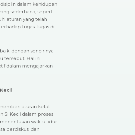
isiplin dalam kehidupan
l yang sederhana, seperti
i aturan yang telah
terhadap tugas-tugas di
aik, dengan sendirinya
 tersebut. Hal ini
tif dalam mengajarkan
Kecil
ya memberi aturan ketat
n Si Kecil dalam proses
 menentukan waktu tidur
sa berdiskusi dan