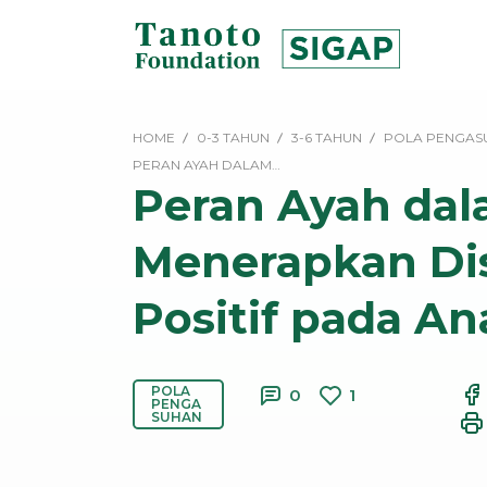
Lewati
ke
konten
SIGAP
|
HOME
0-3 TAHUN
3-6 TAHUN
POLA PENGAS
Tanoto
PERAN AYAH DALAM…
Foundation
Peran Ayah da
Menerapkan Dis
Positif pada An
POLA
0
1
PENGA
SUHAN