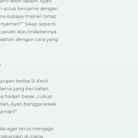
hami lebih dalam. Ayah
 solusi bersama dengan
mana supaya mainan tetap
 nyaman?” Sikap seperti
g jawab atas tindakannya
alahan dengan cara yang
n
jian ketika Si Kecil
utama yang berkaitan
upa hadiah besar, cukup
Wah, Ayah bangga sekali
ndiri!”
ka agar terus menjaga
lingkungan di mana