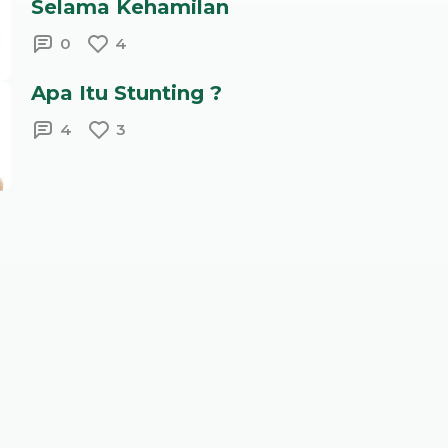
Selama Kehamilan
0
4
Apa Itu Stunting ?
4
3