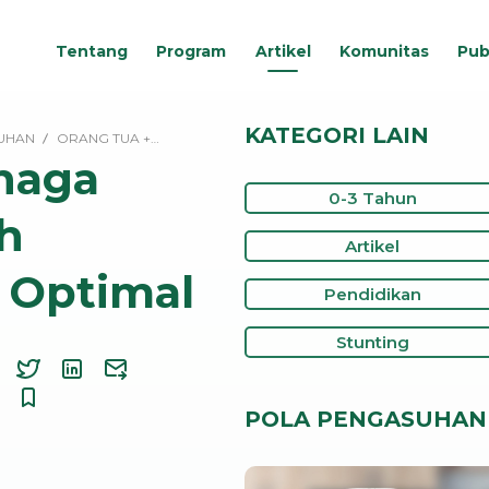
Tentang
Program
Artikel
Komunitas
Pub
KATEGORI LAIN
UHAN
ORANG TUA +…
naga
0-3 Tahun
h
Artikel
 Optimal
Pendidikan
Stunting
POLA PENGASUHAN 