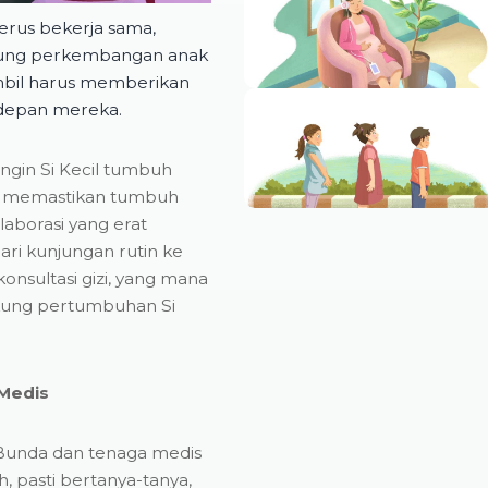
erus bekerja sama,
kung perkembangan anak
iambil harus memberikan
depan mereka.
ngin Si Kecil tumbuh
ma memastikan tumbuh
aborasi yang erat
dari kunjungan rutin ke
onsultasi gizi, yang mana
ung pertumbuhan Si
Medis
 Bunda dan tenaga medis
, pasti bertanya-tanya,