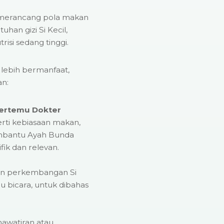
merancang pola makan
han gizi Si Kecil,
risi sedang tinggi.
 lebih bermanfaat,
an:
Bertemu Dokter
perti kebiasaan makan,
 membantu Ayah Bunda
fik dan relevan.
an perkembangan Si
au bicara, untuk dibahas
awatiran atau