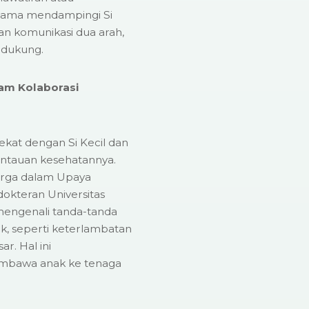
lama mendampingi Si
an komunikasi dua arah,
ndukung.
am Kolaborasi
kat dengan Si Kecil dan
tauan kesehatannya.
uarga dalam Upaya
kteran Universitas
mengenali tanda-tanda
k, seperti keterlambatan
r. Hal ini
mbawa anak ke tenaga