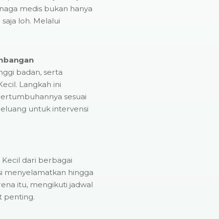
enaga medis bukan hanya
saja loh. Melalui
mbangan
ggi badan, serta
cil. Langkah ini
pertumbuhannya sesuai
luang untuk intervensi
 Kecil dari berbagai
asi menyelamatkan hingga
ena itu, mengikuti jadwal
 penting.