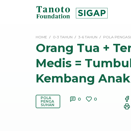
Lewati
ke
konten
SIGAP
|
HOME
0-3 TAHUN
3-6 TAHUN
POLA PENGAS
Tanoto
Orang Tua + Te
Foundation
Medis = Tumbu
Kembang Anak
POLA
0
0
PENGA
SUHAN