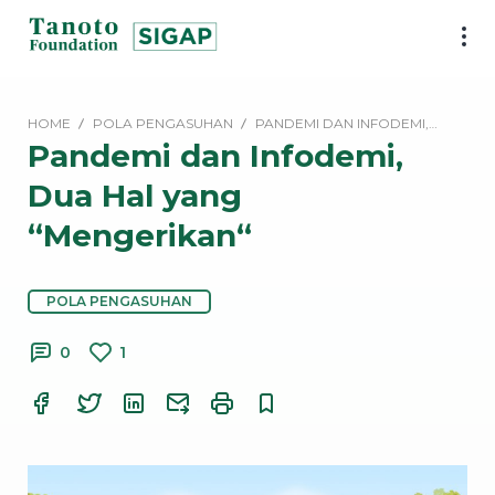
Lewati
ke
SIGAP
konten
|
Tanoto
HOME
POLA PENGASUHAN
PANDEMI DAN INFODEMI,…
Foundation
Pandemi dan Infodemi,
Dua Hal yang
“Mengerikan“
POLA PENGASUHAN
0
1