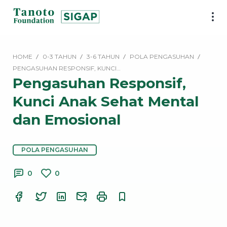
Lewati
ke
SIGAP
konten
|
Tanoto
HOME
0-3 TAHUN
3-6 TAHUN
POLA PENGASUHAN
Foundation
PENGASUHAN RESPONSIF, KUNCI…
Pengasuhan Responsif,
Kunci Anak Sehat Mental
dan Emosional
POLA PENGASUHAN
0
0