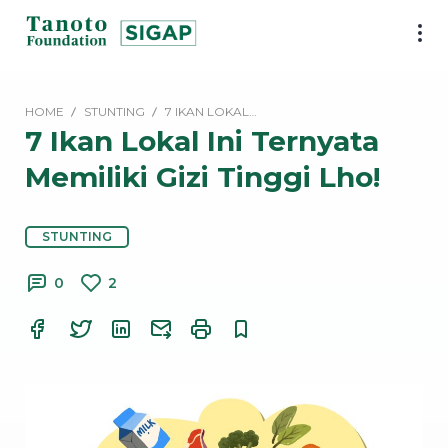
Lewati
ke
SIGAP
konten
|
Tanoto
HOME
STUNTING
7 IKAN LOKAL…
Foundation
7 Ikan Lokal Ini Ternyata
Memiliki Gizi Tinggi Lho!
STUNTING
0
2