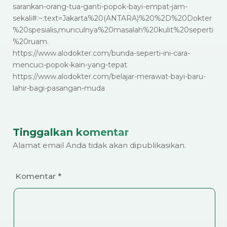
sarankan-orang-tua-ganti-popok-bayi-empat-jam-
sekali#:~:text=Jakarta%20(ANTARA)%20%2D%20Dokter
%20spesialis,munculnya%20masalah%20kulit%20seperti
%20ruam.
https://www.alodokter.com/bunda-seperti-ini-cara-
mencuci-popok-kain-yang-tepat
https://www.alodokter.com/belajar-merawat-bayi-baru-
lahir-bagi-pasangan-muda
Tinggalkan komentar
Alamat email Anda tidak akan dipublikasikan.
Komentar
*