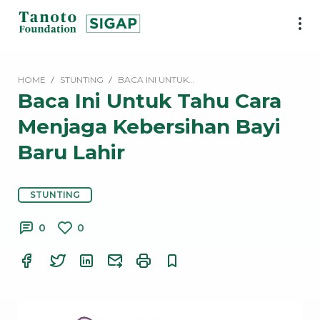
Lewati
ke
SIGAP
konten
|
Tanoto
HOME
STUNTING
BACA INI UNTUK…
Foundation
Baca Ini Untuk Tahu Cara
Menjaga Kebersihan Bayi
Baru Lahir
STUNTING
0
0