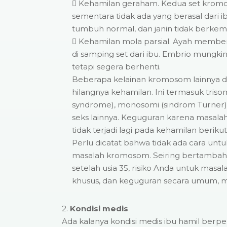
 Kehamilan geraham. Kedua set kromos
sementara tidak ada yang berasal dari ib
tumbuh normal, dan janin tidak berke
 Kehamilan mola parsial. Ayah membe
di samping set dari ibu. Embrio mungk
tetapi segera berhenti.
Beberapa kelainan kromosom lainnya
hilangnya kehamilan. Ini termasuk trisomi
syndrome), monosomi (sindrom Turner
seks lainnya. Keguguran karena masal
tidak terjadi lagi pada kehamilan beriku
Perlu dicatat bahwa tidak ada cara unt
masalah kromosom. Seiring bertambahn
setelah usia 35, risiko Anda untuk mas
khusus, dan keguguran secara umum, m
2.
Kondisi medis
Ada kalanya kondisi medis ibu hamil ber