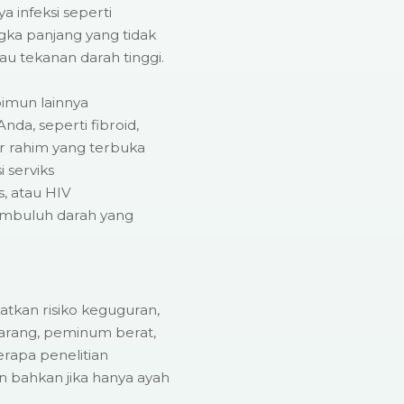
 infeksi seperti
ngka panjang yang tidak
au tekanan darah tinggi.
oimun lainnya
da, seperti fibroid,
er rahim yang terbuka
i serviks
is, atau HIV
mbuluh darah yang
atkan risiko keguguran,
arang, peminum berat,
rapa penelitian
n bahkan jika hanya ayah