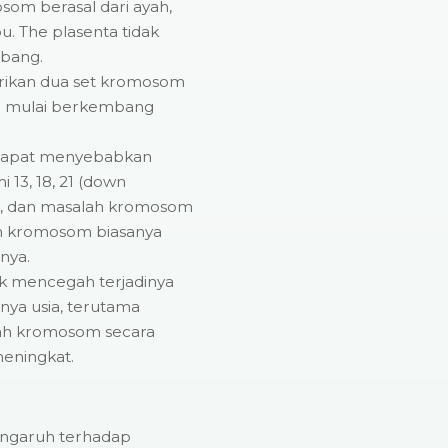
om berasal dari ayah,
u. The plasenta tidak
mbang.
rikan dua set kromosom
in mulai berkembang
 dapat menyebabkan
 13, 18, 21 (down
), dan masalah kromosom
ah kromosom biasanya
tnya.
uk mencegah terjadinya
ya usia, terutama
alah kromosom secara
eningkat.
pengaruh terhadap