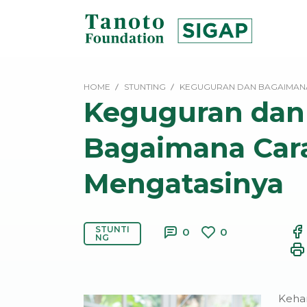
Lewati
ke
konten
SIGAP
|
HOME
STUNTING
KEGUGURAN DAN BAGAIMAN
Tanoto
Keguguran dan
Foundation
Bagaimana Car
Mengatasinya
STUNTI
0
0
NG
Keha