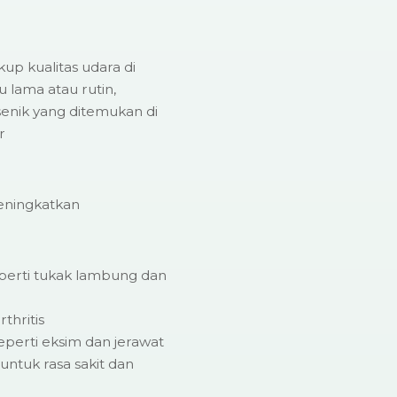
p kualitas udara di
 lama atau rutin,
senik yang ditemukan di
r
eningkatkan
eperti tukak lambung dan
thritis
seperti eksim dan jerawat
untuk rasa sakit dan