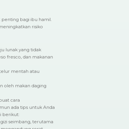
enting bagi ibu hamil.
meningkatkan risiko
ju lunak yang tidak
queso fresco, dan makanan
telur mentah atau
an oleh makan daging
uat cara
un ada tips untuk Anda
 berikut:
izi seimbang, terutama
 mengandung serat