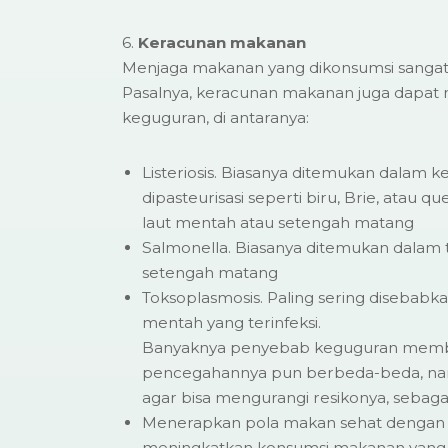
6.
Keracunan makanan
Menjaga makanan yang dikonsumsi sangat p
Pasalnya, keracunan makanan juga dapat 
keguguran, di antaranya:
Listeriosis. Biasanya ditemukan dalam ke
dipasteurisasi seperti biru, Brie, atau 
laut mentah atau setengah matang
Salmonella. Biasanya ditemukan dalam 
setengah matang
Toksoplasmosis. Paling sering disebabk
mentah yang terinfeksi.
Banyaknya penyebab keguguran memb
pencegahannya pun berbeda-beda, nam
agar bisa mengurangi resikonya, sebagai
Menerapkan pola makan sehat dengan g
meningkatkan konsumsi makanan yang