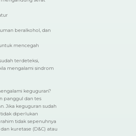
atur
uman beralkohol, dan
r untuk mencegah
udah terdeteksi,
bila mengalami sindrom
l mengalami keguguran?
 panggul dan tes
n. Jika keguguran sudah
 tidak diperlukan
 rahim tidak sepenuhnya
i dan kuretase (D&C) atau