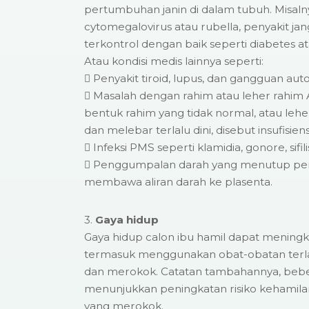
pertumbuhan janin di dalam tubuh. Misalnya
cytomegalovirus atau rubella, penyakit ja
terkontrol dengan baik seperti diabetes at
Atau kondisi medis lainnya seperti:
 Penyakit tiroid, lupus, dan gangguan aut
 Masalah dengan rahim atau leher rahim An
bentuk rahim yang tidak normal, atau leh
dan melebar terlalu dini, disebut insufisiens
 Infeksi PMS seperti klamidia, gonore, sifil
 Penggumpalan darah yang menutup pe
membawa aliran darah ke plasenta.
3.
Gaya hidup
Gaya hidup calon ibu hamil dapat meningk
termasuk menggunakan obat-obatan terl
dan merokok. Catatan tambahannya, bebe
menunjukkan peningkatan risiko kehamila
yang merokok.