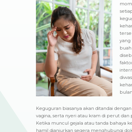
mome
setia
kegu
keha
terse
yang
buah 
dise
fakto
inter
diwas
keham
bulan
Keguguran biasanya akan ditandai dengan 
vagina, serta nyeri atau kram di perut d
Ketika muncul gejala atau tanda bahaya ke
hamil dianjurkan segera menghubungi do