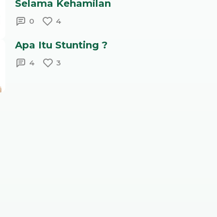
Selama Kehamilan
0
4
Apa Itu Stunting ?
4
3