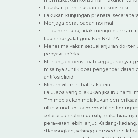
Lakukan pemeriksaan pra-konsepsi
Lakukan kunjungan prenatal secara ter
Menjaga berat badan normal
Tidak merokok, tidak mengonsumsi min
tidak menyalahgunakan NAPZA
Menerima vaksin sesuai anjuran dokte
penyakit infeksi
Menangani penyebab keguguran yang s
misalnya suntik obat pengencer darah 
antifosfolipid
Minum vitamin, batasi kafein
Lalu, apa yang dilakukan jika ibu hami
Tim medis akan melakukan pemeriksaan
ultrasound untuk memastikan kegugura
selesai dan rahim bersih, maka biasanya
perawatan lebih lanjut. Kadang-kadang,
dikosongkan, sehingga prosedur dilatas