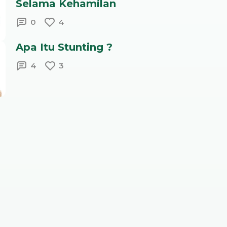
Selama Kehamilan
0
4
Apa Itu Stunting ?
4
3