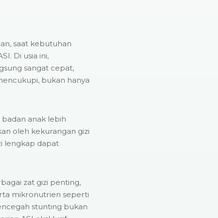
ulan, saat kebutuhan
I. Di usia ini,
sung sangat cepat,
 mencukupi, bukan hanya
gi badan anak lebih
kan oleh kekurangan gizi
zi lengkap dapat
gai zat gizi penting,
erta mikronutrien seperti
 mencegah stunting bukan