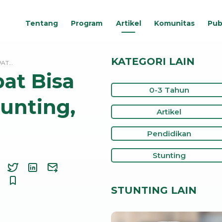
Tentang
Program
Artikel
Komunitas
Pub
KATEGORI LAIN
PAT…
at Bisa
0-3 Tahun
unting,
Artikel
Pendidikan
Stunting
STUNTING LAIN