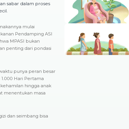
dan sabar dalam proses
cil.
a makannya mulai
akanan Pendamping ASI
bahwa MPASI bukan
an penting dari pondasi
 waktu punya peran besar
 1.000 Hari Pertama
 kehamilan hingga anak
ngat menentukan masa
gizi dan seimbang bisa