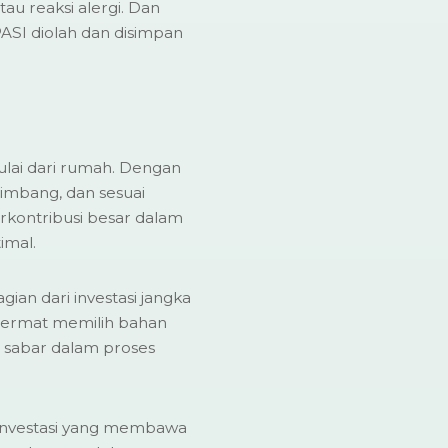
au reaksi alergi. Dan
PASI diolah dan disimpan
ulai dari rumah. Dengan
imbang, dan sesuai
rkontribusi besar dalam
imal.
gian dari investasi jangka
 cermat memilih bahan
 sabar dalam proses
ah investasi yang membawa