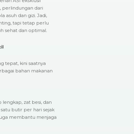
erian ASI eksklusif
, perlindungan dari
la asuh dan gizi. Jadi,
ing, tapi tetap perlu
h sehat dan optimal.
il
tepat, kini saatnya
erbagai bahan makanan
lengkap, zat besi, dan
satu butir per hari sejak
ur juga membantu menjaga