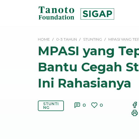
Lewati
ke
konten
SIGAP
|
HOME
0-3 TAHUN
STUNTING
MPASI YANG TE
Tanoto
MPASI yang Tep
Foundation
Bantu Cegah St
Ini Rahasianya
STUNTI
0
0
NG