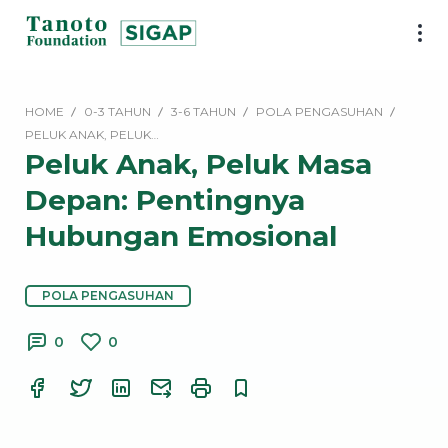
Lewati
ke
SIGAP
konten
|
Tanoto
HOME
0-3 TAHUN
3-6 TAHUN
POLA PENGASUHAN
Foundation
PELUK ANAK, PELUK…
Peluk Anak, Peluk Masa
Depan: Pentingnya
Hubungan Emosional
POLA PENGASUHAN
0
0